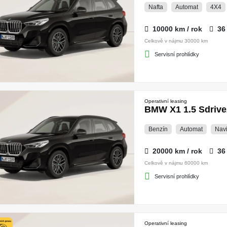
Nafta
Automat
4X4
10000 km / rok
36
Celkově v nájmu 30000 km
Servisní prohlídky
Operativní leasing
BMW X1 1.5 Sdrive
Benzín
Automat
Nav
20000 km / rok
36
Celkově v nájmu 60000 km
Servisní prohlídky
Operativní leasing