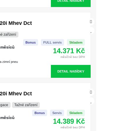
DETAIL NABÍDKY
20i Mhev Dct
é zařízení
Bonus
FULL servis
Skladem
 měsíců
14.371 Kč
měsíčně bez DPH
 a zimní pneu
DETAIL NABÍDKY
20i Mhev Dct
igace
Tažné zařízení
Bonus
Servis
Skladem
 měsíců
14.389 Kč
měsíčně bez DPH