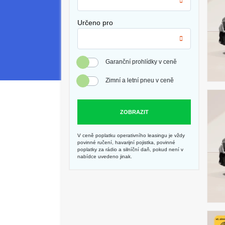
Určeno pro
Garanční prohlídky v ceně
Zimní a letní pneu v ceně
ZOBRAZIT
V ceně poplatku operativního leasingu je vždy
povinné ručení, havarijní pojistka, povinné
poplatky za rádio a silníční daň, pokud není v
nabídce uvedeno jinak.