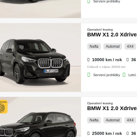
Servisní prohlídky
Operativní leasing
BMW X1 2.0 Xdrive
Nafta
Automat
4X4
10000 km / rok
36
Celkově v nájmu 30000 km
Servisní prohlídky
Letní
Operativní leasing
BMW X1 2.0 Xdrive
Nafta
Automat
4X4
25000 km / rok
36