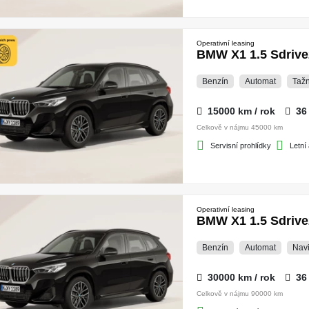
Operativní leasing
BMW X1 1.5 Sdrive
Benzín
Automat
Tažn
15000 km / rok
36
Celkově v nájmu 45000 km
Servisní prohlídky
Letní
Operativní leasing
BMW X1 1.5 Sdrive
Benzín
Automat
Nav
30000 km / rok
36
Celkově v nájmu 90000 km