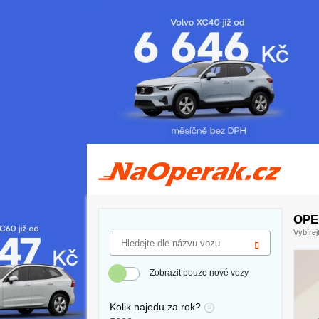
Operativní leasing BMW skladem - přehled a srovnávač operativních
leasingů auto na operák
OPE
Vybírej
Zobrazit pouze nové vozy
Kolik najedu za rok?