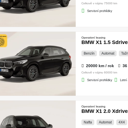
Celkově v nájmu 75000 km
Servisní prohlídky
Operativní leasing
BMW X1 1.5 Sdrive
Benzín
Automat
Tažn
20000 km / rok
36
Celkově v nájmu 60000 km
Servisní prohlídky
Letní
Operativní leasing
BMW X1 2.0 Xdrive
Nafta
Automat
4X4