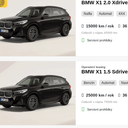
BMW X1 2.0 Xdrive
Nafta
Automat
4X4
15000 km / rok
36
Celkově v nájmu 45000 km
Servisní prohlídky
Operativní leasing
BMW X1 1.5 Sdrive
Benzín
Automat
Nav
25000 km / rok
36
Celkově v nájmu 75000 km
Servisní prohlídky