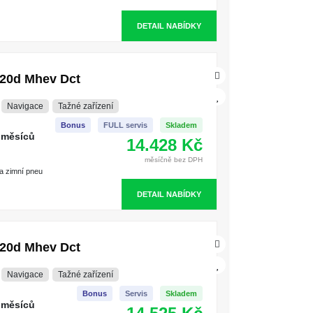
DETAIL NABÍDKY
20d Mhev Dct
Navigace
Tažné zařízení
Bonus
FULL servis
Skladem
 měsíců
14.428 Kč
měsíčně bez DPH
 a zimní pneu
DETAIL NABÍDKY
20d Mhev Dct
Navigace
Tažné zařízení
Bonus
Servis
Skladem
 měsíců