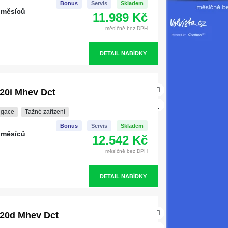
Bonus
Servis
Skladem
 měsíců
11.989 Kč
měsíčně bez DPH
DETAIL NABÍDKY
20i Mhev Dct
igace
Tažné zařízení
Bonus
Servis
Skladem
 měsíců
12.542 Kč
měsíčně bez DPH
DETAIL NABÍDKY
20d Mhev Dct