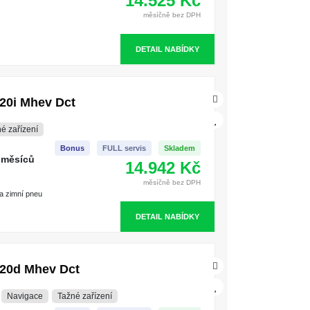
14.525 Kč
měsíčně bez DPH
DETAIL NABÍDKY
20i Mhev Dct
é zařízení
Bonus
FULL servis
Skladem
 měsíců
14.942 Kč
měsíčně bez DPH
 a zimní pneu
DETAIL NABÍDKY
20d Mhev Dct
Navigace
Tažné zařízení