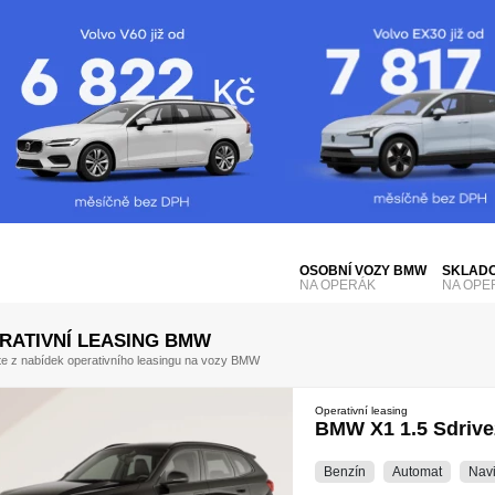
OSOBNÍ VOZY BMW
SKLADO
NA OPERÁK
NA OPE
RATIVNÍ LEASING BMW
te z nabídek operativního leasingu na vozy BMW
Operativní leasing
BMW X1 1.5 Sdrive
Benzín
Automat
Nav