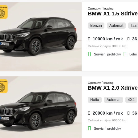
Operativní leasing
BMW X1 1.5 Sdrive
Benzín
Automat
Tažn
10000 km / rok
36
Celkově v nájmu 30000 km
Servisní prohlídky
Letní
Operativní leasing
BMW X1 2.0 Xdrive
Nafta
Automat
4X4
20000 km / rok
36
Celkově v nájmu 60000 km
Servisní prohlídky