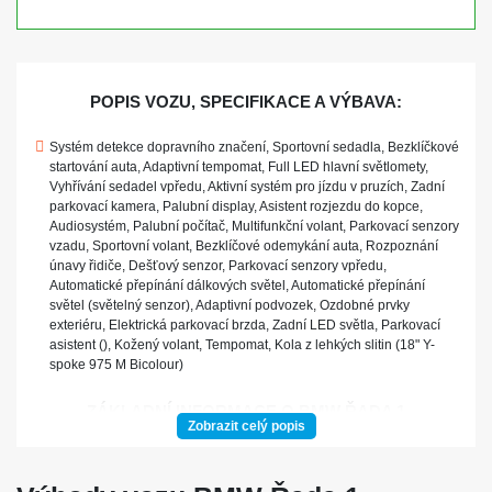
POPIS VOZU, SPECIFIKACE A VÝBAVA:
Systém detekce dopravního značení, Sportovní sedadla, Bezklíčkové
startování auta, Adaptivní tempomat, Full LED hlavní světlomety,
Vyhřívání sedadel vpředu, Aktivní systém pro jízdu v pruzích, Zadní
parkovací kamera, Palubní display, Asistent rozjezdu do kopce,
Audiosystém, Palubní počítač, Multifunkční volant, Parkovací senzory
vzadu, Sportovní volant, Bezklíčové odemykání auta, Rozpoznání
únavy řidiče, Dešťový senzor, Parkovací senzory vpředu,
Automatické přepínání dálkových světel, Automatické přepínání
světel (světelný senzor), Adaptivní podvozek, Ozdobné prvky
exteriéru, Elektrická parkovací brzda, Zadní LED světla, Parkovací
asistent (), Kožený volant, Tempomat, Kola z lehkých slitin (18" Y-
spoke 975 M Bicolour)
ZÁKLADNÍ INFORMACE O BMW ŘADA 1
Zobrazit celý popis
BMW Řada 1 je kompaktní hatchback, který se vyznačuje sportovním
designem a prémiovými materiály. Tento vůz nabízí širokou paletu