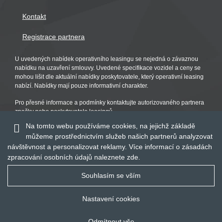
Kontakt
Registrace partnera
U uvedených nabídek operativního leasingu se nejedná o závaznou
nabídku na uzavření smlouvy. Uvedené specifikace vozidel a ceny se
mohou lišit dle aktuální nabídky poskytovatele, který operativní leasing
nabízí. Nabídky mají pouze informativní charakter.
Pro přesné informace a podmínky kontaktujte autorizovaného partnera
značky nebo poskytovatele leasingů.
Na tomto webu používáme cookies, na jejichž základě
můžeme prostřednictvím služeb našich partnerů analyzovat
návštěvnost a personalizovat reklamy. Více informací o zásadách
zpracování osobních údajů naleznete
zde
.
Souhlasím se vším
Nastavení cookies
© 2016 - 2019
Global Vision a.s.
Odmítnout vše