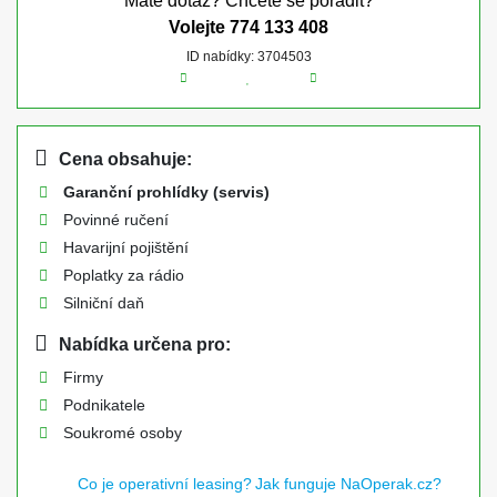
Máte dotaz? Chcete se poradit?
Volejte
774 133 408
ID nabídky: 3704503
Cena obsahuje:
Garanční prohlídky (servis)
Povinné ručení
Havarijní pojištění
Poplatky za rádio
Silniční daň
Nabídka určena pro:
Firmy
Podnikatele
Soukromé osoby
Co je operativní leasing?
Jak funguje NaOperak.cz?