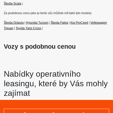
Škoda Scala
|
Za podobnou cenu jako je tento vůz můžete mít také tyto modely:
Škoda Octavia
|
Hyundai Tucson
|
Škoda Fabia
|
Kia ProCeed
|
Volkswagen
Tiguan
|
Toyota Yaris Cross
|
Vozy s podobnou cenou
Nabídky operativního
leasingu, které by Vás mohly
zajímat