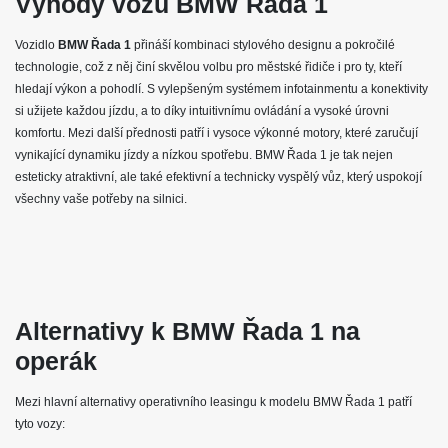
Výhody vozu BMW Řada 1
motorů, od úsporných variant po vysoce výkonné modely. Nová
generace zaujme nejen svými technologickými inovacemi, ale také
intuitivním infotainment systémem, který zajišťuje komfort a zábavu
Vozidlo
BMW Řada 1
přináší kombinaci stylového designu a pokročilé
během jízdy. Bezpečnostní prvky, jako jsou asistenty řízení a pokročilé
technologie, což z něj činí skvělou volbu pro městské řidiče i pro ty, kteří
systémy podpory řidiče, jsou součástí standardní výbavy, což dělá z
hledají výkon a pohodlí. S vylepšeným systémem infotainmentu a konektivity
BMW Řada 1 ideální volbu pro náročné řidiče. Tento hatchback je
si užijete každou jízdu, a to díky intuitivnímu ovládání a vysoké úrovni
dokonalým spojení výkonu a elegance, představující skvělou
alternativu v segmentu kompaktních automobilů.
komfortu. Mezi další přednosti patří i vysoce výkonné motory, které zaručují
vynikající dynamiku jízdy a nízkou spotřebu. BMW Řada 1 je tak nejen
esteticky atraktivní, ale také efektivní a technicky vyspělý vůz, který uspokojí
všechny vaše potřeby na silnici.
Alternativy k BMW Řada 1 na
operák
Mezi hlavní alternativy operativního leasingu k modelu BMW Řada 1 patří
tyto vozy: