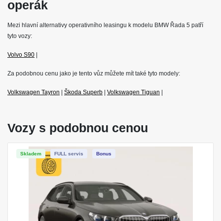
operák
Mezi hlavní alternativy operativního leasingu k modelu BMW Řada 5 patří
tyto vozy:
Volvo S90
|
Za podobnou cenu jako je tento vůz můžete mít také tyto modely:
Volkswagen Tayron
|
Škoda Superb
|
Volkswagen Tiguan
|
Vozy s podobnou cenou
Skladem
FULL servis
Bonus