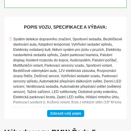
POPIS VOZU, SPECIFIKACE A VÝBAVA:
Systém detekce dopravního značení, Sportovní sedadla, Bezklíčkové
startování auta, Adaptivní tempomat, Vyhřívání sedadel vpředu,
Elektricky ovládaný kufr, Aktivní systém pro jízdu v pruzích, Elektricky
nastavitelná sedadla vpředu, Zadní parkovací kamera, Palubní
display, Asistent rozjezdu do kopce, Audiosystém, Palubní počítač,
Multifunkční volant, Parkovací senzory vzadu, Sportovní volant,
Bezklíčové odemykání auta, 12V elektrická zásuvka, Rozpoznání
únavy řidiče, Dešťový senzor, Vyhřívání sedadel vzadu, Parkovací
senzory vpředu, Automatické přepínání dálkových světel, Denní LED
svícení, Ventilovaná sedadla, Automatické přepínání světel (světelný
senzor), Tažné zařízení, LED světlomety, Ozdobné prvky exteriéru,
Elektrická parkovací brzda, Zadní LED světla, Hlídání mrtvého úhlu,
Parkovací asistent (), Kožený volant, Kola z lehkých slitin (19" M kola
Double-spoke 935 M Bicolour Black/Grey)
Zobrazit celý popis
ZÁKLADNÍ INFORMACE O BMW ŘADA 5