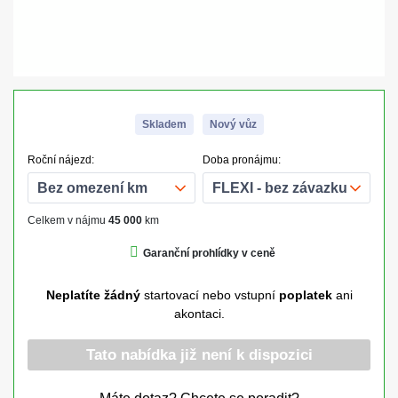
Skladem
Nový vůz
Roční nájezd:
Doba pronájmu:
Celkem v nájmu
45 000
km
Garanční prohlídky v ceně
Neplatíte žádný
startovací nebo vstupní
poplatek
ani
akontaci.
Tato nabídka již není k dispozici