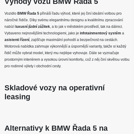
Výhody vozu BMW Řada 5
BMW Řada 5 patří mezi vysoce ceněné limuzíny, které ztělesňují
kombinaci luxusu a sportovního výkonu. Tento automobil nabízí
moderní design, pokročilé technologie a výkonné motory, které uspokojí
Vozidlo
BMW Řada 5
přináší řadu výhod, které jej činí ideální volbou pro
i nejnáročnější řidiče. Interiér vozu je navržen s důrazem na komfort a
náročné řidiče. Díky svému elegantnímu designu a kvalitnímu zpracování
kvalitu, přičemž klienti si mohou vybrat z široké škály vybavení, včetně
nabízí
luxusní jízdní zážitek
, a to jak v městském prostředí, tak na dálnici.
infotainment systému a asistenčních funkcí. Řada 5 je ideálním
Vybaveno nejnovějšími technologiemi, jako je
infotainmentový systém
a
vozidlem pro obchodní cesty i volnočasové aktivity, a to díky svému
prostornému interiéru a vynikající jízdní dynamice. Nezáleží na tom, zda
asistenti řízení
, zajišťuje maximální pohodlí a bezpečnost na cestách.
hledáte efektivní dieselový motor nebo výkonnou benzínovou variantu;
Motorová nabídka zahrnuje výkonnější a úspornější varianty, takže si každý
tento model má pro každého něco. Vynikající hodnocení bezpečnosti a
řidič může vybrat model, který mu nejlépe vyhovuje. Dále se vyznačuje
spolehlivosti dále potvrzuje jeho popularitu na trhu.
prostorným interiérem a vysokou úrovní komfortu, což z něj činí skvělou volbu
pro rodinné výlety i obchodní cesty.
VÝBAVA:
4X4
Skladové vozy na operativní
Tažné zařízení
leasing
Alternativy k BMW Řada 5 na