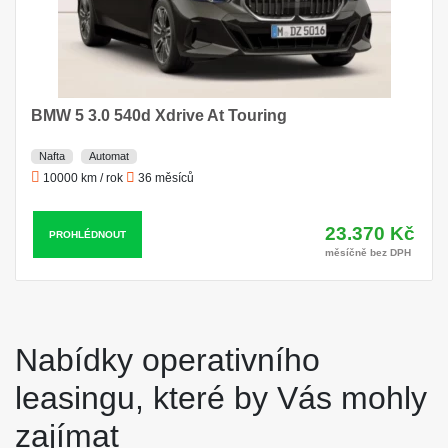
BMW 5 3.0 540d Xdrive At Touring
Nafta
Automat
10000 km / rok
36 měsíců
23.370 Kč
PROHLÉDNOUT
měsíčně bez DPH
Nabídky operativního
leasingu, které by Vás mohly
zajímat