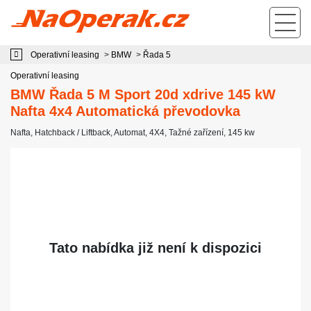
Operativní leasing BMW Řada 5 M Sport 20d xdrive 145 kW Nafta 4x4
Automatická převodovka
Operativní leasing
>
BMW
>
Řada 5
Operativní leasing
BMW Řada 5 M Sport 20d xdrive 145 kW
Nafta 4x4 Automatická převodovka
Nafta
,
Hatchback / Liftback
,
Automat
,
4X4
,
Tažné zařízení
, 145 kw