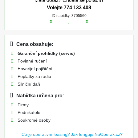
Máte dotaz? Chcete se poradit?
Volejte
774 133 408
ID nabídky: 3705560
Cena obsahuje:
Garanční prohlídky (servis)
Povinné ručení
Havarijní pojištění
Poplatky za rádio
Silniční daň
Nabídka určena pro:
Firmy
Podnikatele
Soukromé osoby
Co je operativní leasing?
Jak funguje NaOperak.cz?