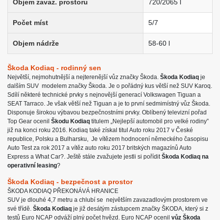
Objem zavaz. prostoru
720/2065 l
Počet míst
5/7
Objem nádrže
58-60 l
Škoda Kodiaq - rodinný sen
Největší, nejmohutnější a nejterenější vůz značky Škoda.
Škoda Kodiaq
je
dalším SUV modelem značky Škoda. Je o pořádný kus větší než SUV Karoq.
Sdílí některé technické prvky s nejnovější generací Volkswagen Tiguan a
SEAT Tarraco. Je však větší než Tiguan a je to první sedmimístný vůz Škoda.
Disponuje širokou výbavou bezpečnostními prvky. Oblíbený televizní pořad
Top Gear ocenil
Škodu Kodiaq
titulem „Nejlepší automobil pro velké rodiny”
již na konci roku 2016. Kodiaq také získal titul Auto roku 2017 v České
republice, Polsku a Bulharsku, Je vítězem hodnocení německého časopisu
Auto Test za rok 2017 a vítěz auto roku 2017 britských magazínů Auto
Express a What Car?. Ještě stále zvažujete jestli si pořídit
Škoda Kodiaq na
operativní leasing
?
Škoda Kodiaq - bezpečnost a prostor
ŠKODA KODIAQ PŘEKONÁVÁ HRANICE
SUV je dlouhé 4,7 metru a chlubí se největším zavazadlovým prostorem ve
své třídě.
Škoda Kodiaq
je již desátým zástupcem značky ŠKODA, který si z
testů Euro NCAP odváží plný počet hvězd. Euro NCAP ocenil
vůz Škoda