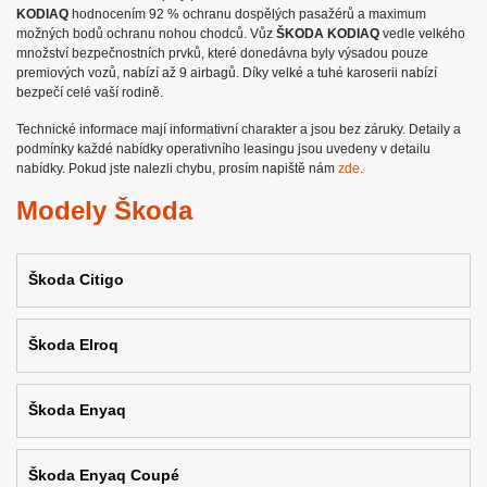
KODIAQ
hodnocením 92 % ochranu dospělých pasažérů a maximum
možných bodů ochranu nohou chodců. Vůz
ŠKODA KODIAQ
vedle velkého
množství bezpečnostních prvků, které donedávna byly výsadou pouze
premiových vozů, nabízí až 9 airbagů. Díky velké a tuhé karoserii nabízí
bezpečí celé vaší rodině.
Technické informace mají informativní charakter a jsou bez záruky. Detaily a
podmínky každé nabídky operativního leasingu jsou uvedeny v detailu
nabídky. Pokud jste nalezli chybu, prosím napiště nám
zde.
Modely Škoda
Škoda Citigo
Škoda Elroq
Škoda Enyaq
Škoda Enyaq Coupé