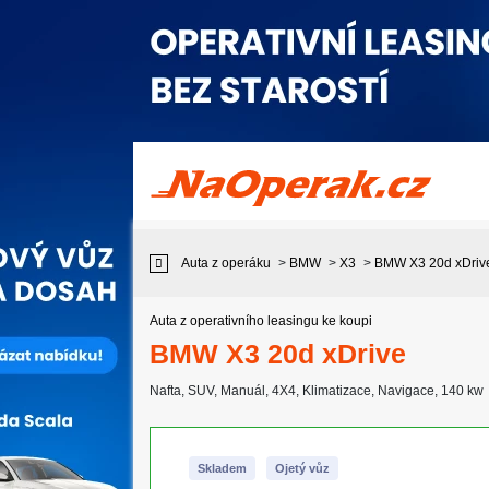
Prodej auta z operativního leasingu BMW X3 20d xDrive
Auta z operáku
>
BMW
>
X3
>
BMW X3 20d xDriv
Auta z operativního leasingu ke koupi
BMW X3 20d xDrive
Nafta
,
SUV
,
Manuál
,
4X4
,
Klimatizace
,
Navigace
, 140 kw
Skladem
Ojetý vůz