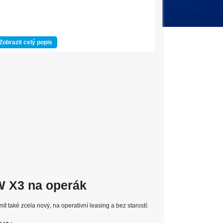
Zobrazit celý popis
W X3 na operák
 také zcela nový, na operativní leasing a bez starostí:
iče