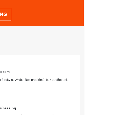
ING
úvěru od UniCredit Leasing. V případě využití
darma!
 INFORMACE O BMW X3
h SUV na trhu, které kombinují styl, výkon a
uje elegantním designem, prostorným interiérem a
vedení moderních motorů a efektivního pohonu všech
okého spektra řidičů. Bezpečnost je prioritou a vozy
ími systémy, které zajišťují maximální ochranu
é a luxusní SUV, BMW X3 je rozhodně jasnou volbou.
 vozem
VÝBAVA:
o 3 roky nový vůz. Bez problémů, bez opotřebení.
í leasing