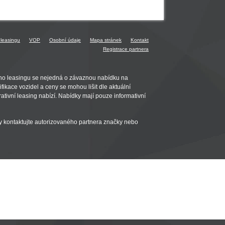
 leasingu
VOP
Osobní údaje
Mapa stránek
Kontakt
Registrace partnera
ho leasingu se nejedná o závaznou nabídku na
ikace vozidel a ceny se mohou lišit dle aktuální
ativní leasing nabízí. Nabídky mají pouze informativní
 kontaktujte autorizovaného partnera značky nebo