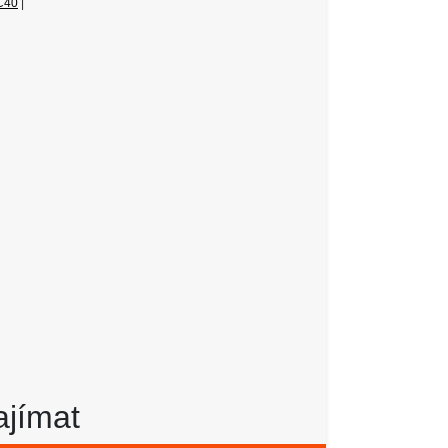
C40
|
metů
ajímat