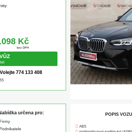
roby:
.098 Kč
bez DPH
 VŮZ
tat
Volejte
774 133 408
955
abídka určena pro:
POPIS VOZU
Firmy
ABS
Podnikatele
protiprokluzový systém kol (ASR)