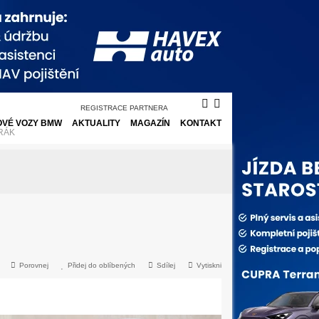
REGISTRACE PARTNERA
VÉ VOZY BMW
AKTUALITY
MAGAZÍN
KONTAKT
RÁK
Porovnej
Přidej do oblíbených
Sdílej
Vytiskni