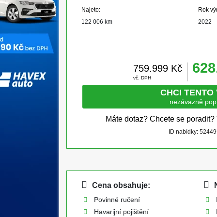
Najeto:
Rok vý
122 006 km
2022
628
759.999 Kč
vč. DPH
CHCI TENTO
nezávazně pop
Máte dotaz? Chcete se poradit?
ID nabídky: 5244
Cena obsahuje:
N
Povinné ručení
Havarijní pojištění