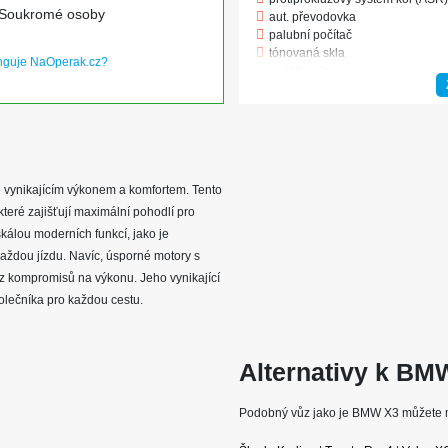
Soukromé osoby
aut. převodovka
palubní počítač
tónovaná skla
nguje NaOperak.cz?
multifunkční volant
alu kola
el. okna
zadní stěrač
aut. klimatizace
podélný posuv sedadel
polohovací sedadla
 vynikajícím výkonem a komfortem. Tento
autorádio
 které zajišťují maximální pohodlí pro
dělená zadní sedadla
el. zrcátka
kálou moderních funkcí, jako je
vyhřívaná zrcátka
e každou jízdu. Navíc, úsporné motory s
posilovač řízení
ez kompromisů na výkonu. Jeho vynikající
vyhřívaná sedadla
polečníka pro každou cestu.
USB
tempomat
venkovní teploměr
imobilizér
Alternativy k BM
centrální zamykání
senzor stěračů
Podobný vůz jako je BMW X3 můžete mít
senzor světel
výškově nastavitelné sedadlo řid