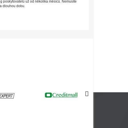
ng poskytovatelů už od několika měsíců. Nemusíte
na dlouhou dobu.