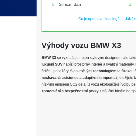
Silniční daň
Co je operativní leasing?
Jak fu
Výhody vozu BMW X3
BMW X3
se vyznačuje nejen stylovým designem, ale také
luxusní SUV
nabízí prostorný interiér a kvalitní materiály,
řidiče i pasažéry. S pokročilými
technologiemi
a širokou š
nechávaná asistence a adaptivní tempomat
, si užijet
nízkými emisemi CO2 dělají z vozu ekologičtější volbu b
zpracování a bezpečnostní prvky
z něj činí ideálního s