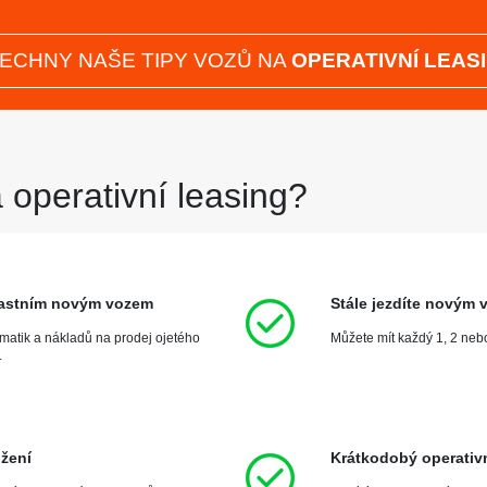
parkovací senzory přední
parkovací senzory zadní
bezklíčové startování
ECHNY NAŠE TIPY VOZŮ NA
OPERATIVNÍ LEAS
bezklíčové odemykání
4182 -578 Možnost zvýhodněného 
našeho úvěru, registrace vozu z
ZÁKLADNÍ
 operativní leasing?
BMW X3 je jedním z nejvýznamnějšíc
praktičnost. Tento model se vyznač
pokročilými technologiemi. Díky za
kol si BMW X3 získává pozornost šir
jsou vybaveny pokročilými asistenčn
pasažérů. Pokud hledáte spolehliv
 vlastním novým vozem
Stále jezdíte novým
umatik a nákladů na prodej ojetého
Můžete mít každý 1, 2 neb
.
4X4
Klimatizace
Navigace
žení
Krátkodobý operativn