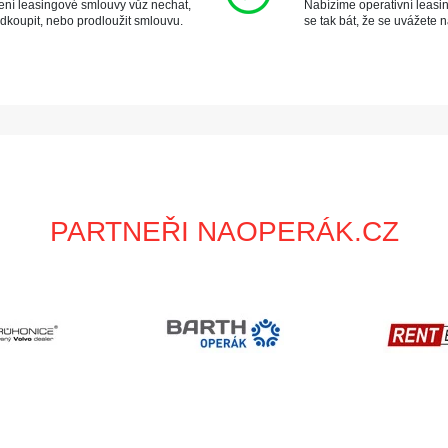
čení leasingové smlouvy vůz nechat,
Nabízíme operativní leasi
odkoupit, nebo prodloužit smlouvu.
se tak bát, že se uvážete 
PARTNEŘI NAOPERÁK.CZ