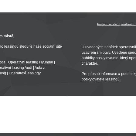
Poskytovatelé operativního
m místě.
o leasingu sledujte naše sociální sítě
U uvedených nabídek operativní
uzavření smlouvy. Uvedené specif
nabídky poskytovatele, který oper
koda
|
Operativní leasing Hyundai
|
charakter.
rativní leasing Audi
|
Auta z
sing
|
Operativní leasingy
Pro přesné informace a podmínky
poskytovatele leasingů.