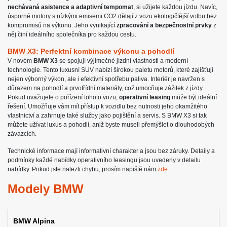
nechávaná asistence a adaptivní tempomat
, si užijete každou jízdu. Navíc,
úsporné motory s nízkými emisemi CO2 dělají z vozu ekologičtější volbu bez
kompromisů na výkonu. Jeho vynikající
zpracování a bezpečnostní prvky
z
něj činí ideálního společníka pro každou cestu.
BMW X3: Perfektní kombinace výkonu a pohodlí
V novém
BMW X3
se spojují výjimečné jízdní vlastnosti a moderní
technologie. Tento luxusní SUV nabízí širokou paletu motorů, které zajišťují
nejen výborný výkon, ale i efektivní spotřebu paliva. Interiér je navržen s
důrazem na pohodlí a prvotřídní materiály, což umocňuje zážitek z jízdy.
Pokud uvažujete o pořízení tohoto vozu,
operativní leasing
může být ideální
řešení. Umožňuje vám mít přístup k vozidlu bez nutnosti jeho okamžitého
vlastnictví a zahrnuje také služby jako pojištění a servis. S BMW X3 si tak
můžete užívat luxus a pohodlí, aniž byste museli přemýšlet o dlouhodobých
závazcích.
Technické informace mají informativní charakter a jsou bez záruky. Detaily a
podmínky každé nabídky operativního leasingu jsou uvedeny v detailu
nabídky. Pokud jste nalezli chybu, prosím napiště nám
zde.
Modely BMW
BMW Alpina