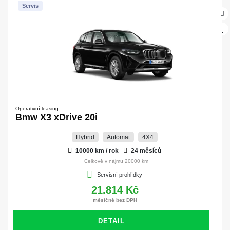
Servis
Operativní leasing
Bmw X3 xDrive 20i
Hybrid
Automat
4X4
10000 km / rok
24 měsíců
Celkově v nájmu 20000 km
Servisní prohlídky
21.814 Kč
měsíčně bez DPH
DETAIL