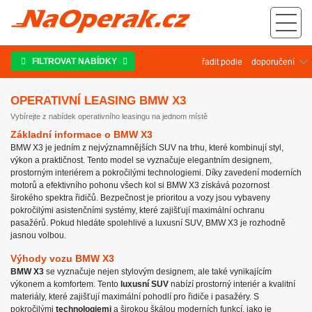
Operativní leasing BMW X3
FILTROVAT NABÍDKY
řadit podle
OPERATIVNÍ LEASING BMW X3
Vybírejte z nabídek operativního leasingu na jednom místě
Základní informace o BMW X3
BMW X3 je jedním z nejvýznamnějších SUV na trhu, které kombinují styl,
výkon a praktičnost. Tento model se vyznačuje elegantním designem,
prostorným interiérem a pokročilými technologiemi. Díky zavedení moderních
motorů a efektivního pohonu všech kol si BMW X3 získává pozornost
širokého spektra řidičů. Bezpečnost je prioritou a vozy jsou vybaveny
pokročilými asistenčními systémy, které zajišťují maximální ochranu
pasažérů. Pokud hledáte spolehlivé a luxusní SUV, BMW X3 je rozhodně
jasnou volbou.
Výhody vozu BMW X3
BMW X3
se vyznačuje nejen stylovým designem, ale také vynikajícím
výkonem a komfortem. Tento
luxusní SUV
nabízí prostorný interiér a kvalitní
materiály, které zajišťují maximální pohodlí pro řidiče i pasažéry. S
pokročilými
technologiemi
a širokou škálou moderních funkcí, jako je