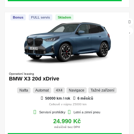
Bonus
FULL servis
Skladem
Operativní leasing
BMW X3 20d xDrive
Nafta
Automat
4X4
Navigace
Tažné zařízení
50000 km / rok
6 měsíců
Celkově v nájmu 25000 km
Servisní prohlídky
Letní a zimní pneu
24.990 Kč
měsíčně bez DPH