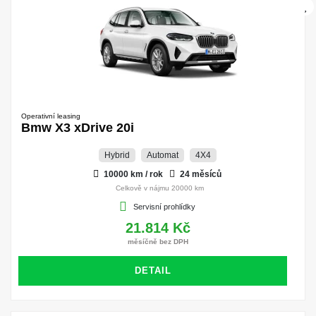
Operativní leasing
Bmw X3 xDrive 20i
Hybrid
Automat
4X4
10000 km / rok
24 měsíců
Celkově v nájmu 20000 km
Servisní prohlídky
21.814 Kč
měsíčně bez DPH
DETAIL