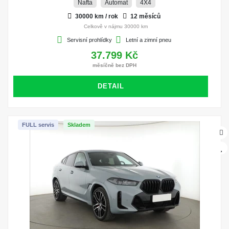
Nafta
Automat
4X4
30000 km / rok
12 měsíců
Celkově v nájmu 30000 km
Servisní prohlídky
Letní a zimní pneu
37.799 Kč
měsíčně bez DPH
DETAIL
FULL servis
Skladem