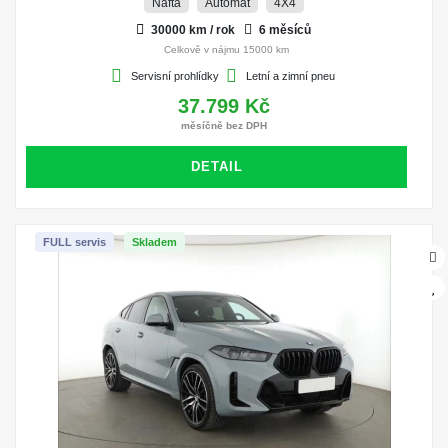
Nafta
Automat
4X4
30000 km / rok
6 měsíců
Celkově v nájmu 15000 km
Servisní prohlídky
Letní a zimní pneu
37.799 Kč
měsíčně bez DPH
DETAIL
FULL servis
Skladem