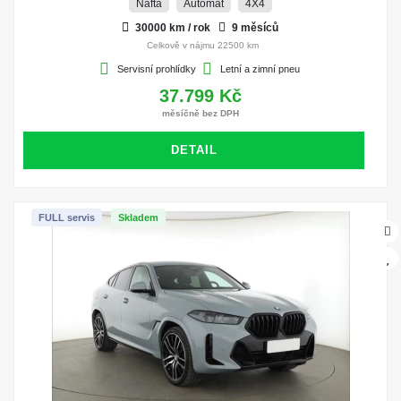
Nafta
Automat
4X4
30000 km / rok
9 měsíců
Celkově v nájmu 22500 km
Servisní prohlídky
Letní a zimní pneu
37.799 Kč
měsíčně bez DPH
DETAIL
FULL servis
Skladem