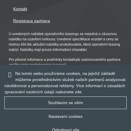
Kontakt
Registrace partnera
U uvedených nabídek operativního leasingu se nejedná o závaznou
nabídku na uzavření smlouvy. Uvedené specifikace vozidel a ceny se
mohou lišit dle aktuální nabídky poskytovatele, který operativní leasing
nabízí. Nabídky mají pouze informativní charakter.
Pro přesné informace a podmínky kontaktujte autorizovaného partnera
značky nebo poskytovatele leasingů.
Na tomto webu používáme cookies, na jejichž základě
můžeme prostřednictvím služeb našich partnerů analyzovat
návštěvnost a personalizovat reklamy. Více informací o zásadách
zpracování osobních údajů naleznete
zde
.
Souhlasím se vším
Nastavení cookies
© 2016 - 2019
Global Vision a.s.
Odmítnout vše