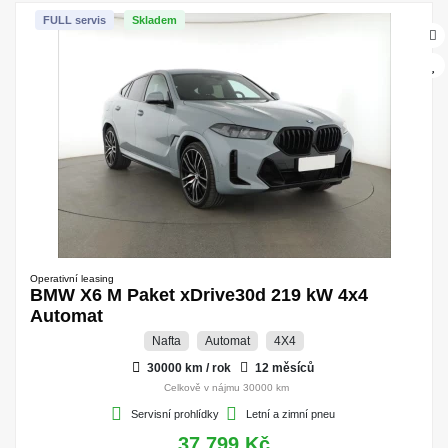
FULL servis
Skladem
Operativní leasing
BMW X6 M Paket xDrive30d 219 kW 4x4
Automat
Nafta
Automat
4X4
30000 km / rok
12 měsíců
Celkově v nájmu 30000 km
Servisní prohlídky
Letní a zimní pneu
37.799 Kč