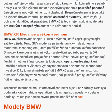
což usnadňuje ovládání a zajišťuje přístup k různým funkcím přímo z palubní
desky. Co se týče výkonu, motor s vysokým výkonem a
pokročilé pohonné
ústrojí
poskytnou výjimečné jízdní vlastnosti. Bezpečnostní prvky jsou také
na vysoké úrovni, zahrnují pokročilé
asistenční systémy
, které zajišťují
ochranu jak řidiče, tak pasažérů. BMW X6 je tedy nejen stylovým, ale také
praktickým a bezpečným
autem pro každodenní použití.
BMW X6: Elegance a výkon v jednom
BMW X6
představuje spojení luxusu a výkonu, které zajišťuje vynikající
zážitek z jízdy. Tento SUV model se pyšní dynamickým designem a
moderními technologiemi, které potěší každého automobilového nadšence.
S motory, které poskytují silný výkon a efektivní spotřebu paliva, je X6
ideálním společníkem pro jakékoli dobrodružství. Navíc, pro ty, kteří hledají
flexibilní možnosti financování, je k dispozici
operativní leasing
, který
umožňuje užívat si všechny výhody tohoto vozu bez nutnosti dlouhodobé
investice. Díky tomu si můžete pořídit BMW X6 a zároveň mít možnost
pravidelné výměny vozu za nový model, což je skvělé pro ty, kteří chtějí vždy
řídit to nejnovější na trhu.
Technické informace mají informativní charakter a jsou bez záruky. Detaily a
podmínky každé nabídky operativního leasingu jsou uvedeny v detailu
nabídky. Pokud jste nalezli chybu, prosím napiště nám
zde.
Modely BMW