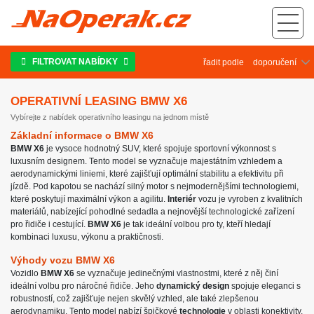
Operativní leasing BMW X6
FILTROVAT NABÍDKY
řadit podle
OPERATIVNÍ LEASING BMW X6
Vybírejte z nabídek operativního leasingu na jednom místě
Základní informace o BMW X6
BMW X6
je vysoce hodnotný SUV, které spojuje sportovní výkonnost s
luxusním designem. Tento model se vyznačuje majestátním vzhledem a
aerodynamickými liniemi, které zajišťují optimální stabilitu a efektivitu při
jízdě. Pod kapotou se nachází silný motor s nejmodernějšími technologiemi,
které poskytují maximální výkon a agilitu.
Interiér
vozu je vyroben z kvalitních
materiálů, nabízející pohodlné sedadla a nejnovější technologické zařízení
pro řidiče i cestující.
BMW X6
je tak ideální volbou pro ty, kteří hledají
kombinaci luxusu, výkonu a praktičnosti.
Výhody vozu BMW X6
Vozidlo
BMW X6
se vyznačuje jedinečnými vlastnostmi, které z něj činí
ideální volbu pro náročné řidiče. Jeho
dynamický design
spojuje eleganci s
robustností, což zajišťuje nejen skvělý vzhled, ale také zlepšenou
aerodynamiku. Tento model nabízí špičkové
technologie
v oblasti konektivity,