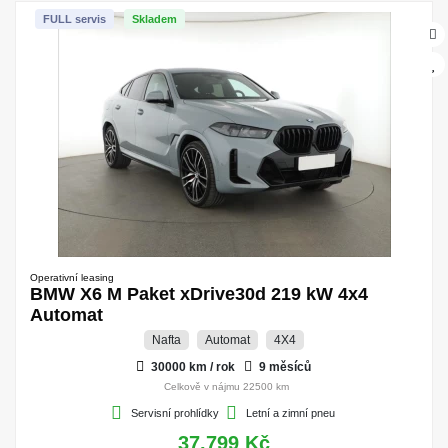
FULL servis
Skladem
Operativní leasing
BMW X6 M Paket xDrive30d 219 kW 4x4
Automat
Nafta
Automat
4X4
30000 km / rok
9 měsíců
Celkově v nájmu 22500 km
Servisní prohlídky
Letní a zimní pneu
37.799 Kč