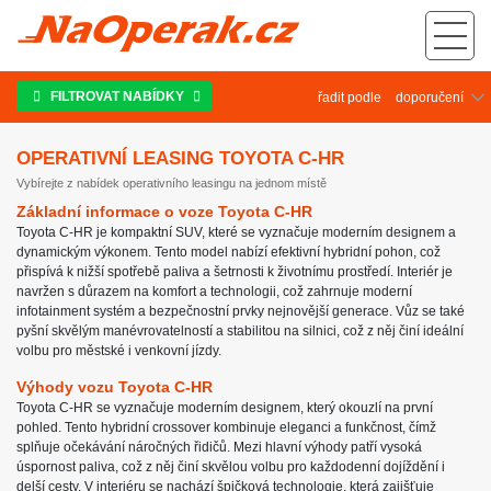
Operativní leasing Toyota C-HR
FILTROVAT NABÍDKY
řadit podle
OPERATIVNÍ LEASING TOYOTA C-HR
Vybírejte z nabídek operativního leasingu na jednom místě
Základní informace o voze Toyota C-HR
Toyota C-HR je kompaktní SUV, které se vyznačuje moderním designem a
dynamickým výkonem. Tento model nabízí efektivní hybridní pohon, což
přispívá k nižší spotřebě paliva a šetrnosti k životnímu prostředí. Interiér je
navržen s důrazem na komfort a technologii, což zahrnuje moderní
infotainment systém a bezpečnostní prvky nejnovější generace. Vůz se také
pyšní skvělým manévrovatelností a stabilitou na silnici, což z něj činí ideální
volbu pro městské i venkovní jízdy.
Výhody vozu Toyota C-HR
Toyota C-HR se vyznačuje moderním designem, který okouzlí na první
pohled. Tento hybridní crossover kombinuje eleganci a funkčnost, čímž
splňuje očekávání náročných řidičů. Mezi hlavní výhody patří vysoká
úspornost paliva, což z něj činí skvělou volbu pro každodenní dojíždění i
delší cesty. V interiéru se nachází špičková technologie, která zajišťuje