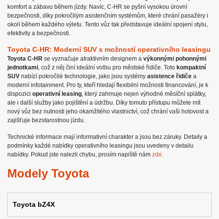
komfort a zábavu během jízdy. Navíc, C-HR se pyšní vysokou úrovní
bezpečnosti, díky pokročilým asistenčním systémům, které chrání pasažéry i
okolí během každého výletu. Tento vůz tak představuje ideální spojení stylu,
efektivity a bezpečnosti.
Toyota C-HR: Moderní SUV s možností operativního leasingu
Toyota C-HR
se vyznačuje atraktivním designem a
výkonnými pohonnými
jednotkami
, což z něj činí ideální volbu pro městské řidiče. Toto
kompaktní
SUV
nabízí pokročilé technologie, jako jsou systémy
asistence řidiče
a
moderní infotainment. Pro ty, kteří hledají flexibilní možnosti financování, je k
dispozici
operativní leasing
, který zahrnuje nejen výhodné měsíční splátky,
ale i další služby jako pojištění a údržbu. Díky tomuto přístupu můžete mít
nový vůz bez nutnosti jeho okamžitého vlastnictví, což chrání vaši hotovost a
zajišťuje bezstarostnou jízdu.
Technické informace mají informativní charakter a jsou bez záruky. Detaily a
podmínky každé nabídky operativního leasingu jsou uvedeny v detailu
nabídky. Pokud jste nalezli chybu, prosím napiště nám
zde.
Modely Toyota
Toyota bZ4X