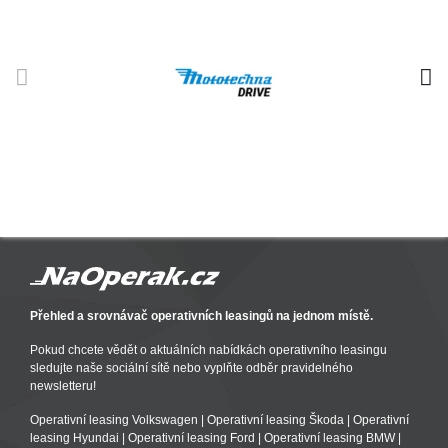
Přehled a srovnávač operativních leasingů na jednom místě.
Pokud chcete vědět o aktuálních nabídkách operativního leasingu
sledujte naše sociální sítě nebo vyplňte odběr pravidelného
newsletteru!
Operativní leasing Volkswagen
|
Operativní leasing Škoda
|
Operativní
leasing Hyundai
|
Operativní leasing Ford
|
Operativní leasing BMW
|