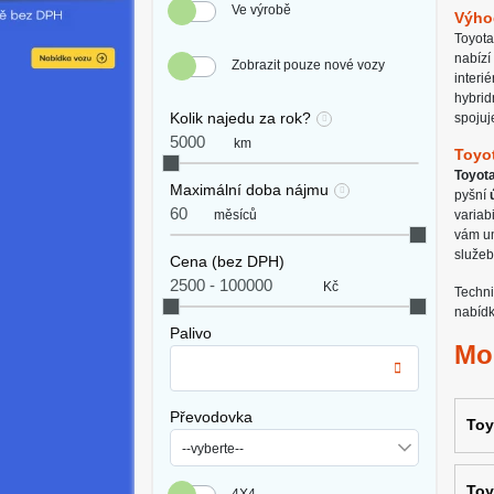
Ve výrobě
Výho
Toyota
nabízí
Zobrazit pouze nové vozy
interi
hybrid
Kolik najedu za rok?
spojuj
km
Toyo
Toyota
Maximální doba nájmu
pyšní
měsíců
variabi
vám um
služeb
Cena (bez DPH)
Kč
Techni
nabídk
Palivo
Mo
Převodovka
Toy
Toy