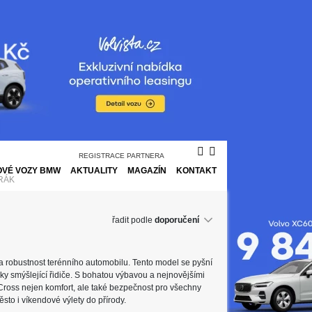
REGISTRACE PARTNERA
VÉ VOZY BMW
AKTUALITY
MAGAZÍN
KONTAKT
RÁK
řadit podle
a robustnost terénního automobilu. Tento model se pyšní
icky smýšlející řidiče. S bohatou výbavou a nejnovějšími
 Cross nejen komfort, ale také bezpečnost pro všechny
ěsto i víkendové výlety do přírody.