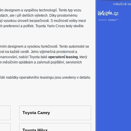
ním designem a vyspělou technologií. Tento typ vozu
ách, ale i při delších výletech. Díky prostornému
ťují vysokou úroveň bezpečnosti. S možností volby mezi
 preferencí a potřeb. Toyota Yaris Cross tedy skvěle
ním designem a vysokou funkčností. Tento automobil se
nost na každé cestě. Jeho výjimečná prostornost a
i financování, nabízí Toyota také
operativní leasing
, který
m měsíčním splátkám a zahrnutí pojištění, servisních
aždé nabídky operativního leasingu jsou uvedeny v detailu
Toyota Camry
Toyota Hilux