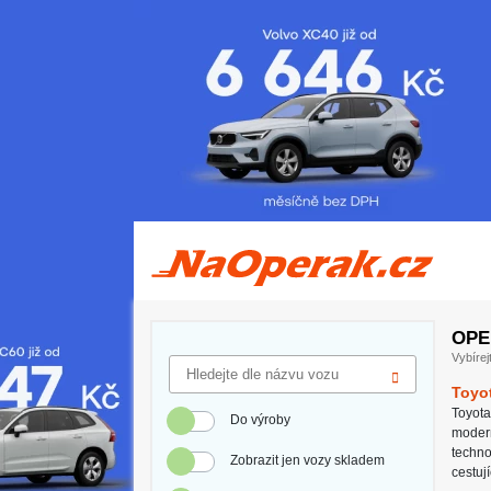
Operativní leasing Toyota Yaris Cross
OPE
Vybírej
Toyo
Toyot
Do výroby
moder
techno
Zobrazit jen vozy skladem
cestuj