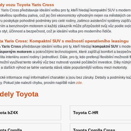
dy vozu Toyota Yaris Cross
 Yaris Cross představuje ideální volbu pro ty, kteří hledají kompaktní SUV s moder
 skvělou spotřebu paliva, což jej činí ekonomicky výhodným nejen na městských cest
éru poskytuje pohodlné podmínky pro celé rodiny, zatímco asistenční systémy zajiš
ním a benzinovým motorem si každý zákazník může přizpůsobit svůj vůz podle svých
e styl, účinnost a bezpečnost, což je ideální volba pro moderního řidiče.
ta Yaris Cross: Kompaktní SUV s možností operativního leasingu
 Yaris Cross
představuje ideální volbu pro ty, kteří hledají
kompaktní SUV
s moder
úsporným motorem
a pokročilými technologiemi, které zajišťují komfort a bezpeč
lita interiéru ocení rodiny i jednotlivci. Dále, pro ty, kdo preferují flexibilní možnost
ožní využívat tento skvělý vůz bez nutnosti vysoké počáteční investice. Díky nízký
 a dalších výhod se tahle varianta stává stále populárnější volbou mezi motoristy.
cké informace mají informativní charakter a jsou bez záruky. Detaily a podmínky k
y. Pokud jste nalezli chybu, prosím napiště nám
zde.
dely Toyota
ota bZ4X
Toyota C-HR
ota Corolla
Toyota Corolla Cross