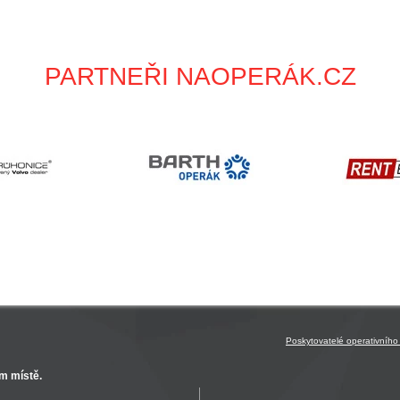
PARTNEŘI NAOPERÁK.CZ
Poskytovatelé operativního
m místě.