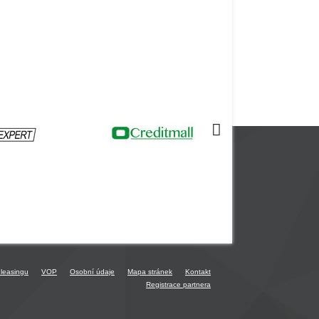
 leasingu
VOP
Osobní údaje
Mapa stránek
Kontakt
Registrace partnera