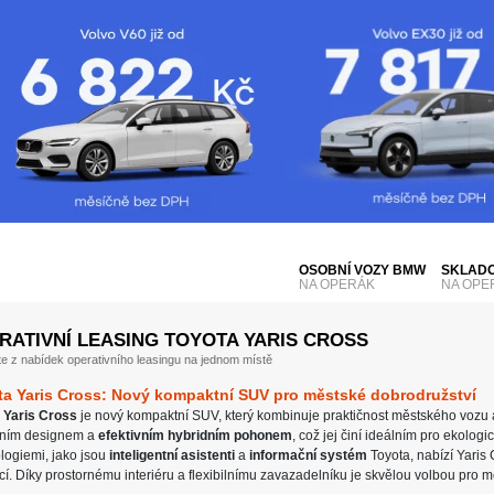
OSOBNÍ VOZY BMW
SKLADO
NA OPERÁK
NA OPE
RATIVNÍ LEASING TOYOTA YARIS CROSS
te z nabídek operativního leasingu na jednom místě
ta Yaris Cross: Nový kompaktní SUV pro městské dobrodružství
a
Yaris Cross
je nový kompaktní SUV, který kombinuje praktičnost městského vozu 
ním designem a
efektivním hybridním pohonem
, což jej činí ideálním pro ekolog
logiemi, jako jsou
inteligentní asistenti
a
informační systém
Toyota, nabízí Yaris
ící. Díky prostornému interiéru a flexibilnímu zavazadelníku je skvělou volbou pro m